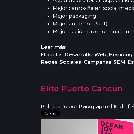
Aspid de oro (otras especialida
Mejor campaña en social medi
Mejor packaging
Mejor anuncio (Print)
Mejor acción promocional en 
Leer más
Desarrollo Web
Branding 
Etiquetas:
,
Redes Sociales
Campañas SEM
Es
,
,
Elite Puerto Cancún
Publicado por
Paragraph
el 10 de f