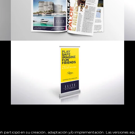
h participó en su creación, adaptación y/o implementación. Las versiones aq