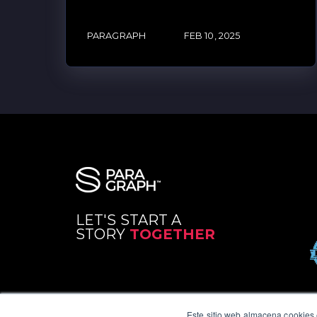
PARAGRAPH
FEB 10, 2025
LET'S START A
STORY
TOGETHER
Este sitio web almacena cookies e