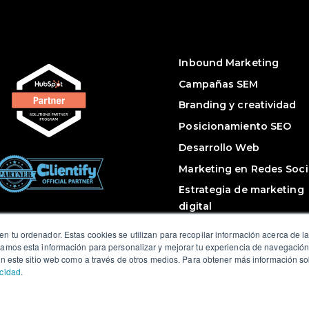
Inbound Marketing
Campañas SEM
Branding y creatividad
Posicionamiento SEO
Desarrollo Web
Marketing en Redes Soci
Estrategia de marketing
digital
n tu ordenador. Estas cookies se utilizan para recopilar información acerca de l
samos esta información para personalizar y mejorar tu experiencia de navegación y
 en este sitio web como a través de otros medios. Para obtener más información so
acidad
.