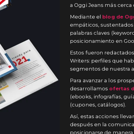
a Oggi Jeans más cerca d
Mediante el
blog de Og
empáticos, sustentados 
palabras claves (keywor
posicionamiento en Goo
Estos fueron redactados
Writers: perfiles que ha
segmentos de nuestra a
Para avanzar a los prosp
desarrollamos
ofertas d
(ebooks, infografías, guía
(cupones, catálogos).
Así, estas acciones llev
después en la comunicac
posicionarse de manera