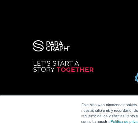
LET'S START A
STORY
TOGETHER
Este sitio web almacena cookies e
nuestro sitio web y recordarlo. U
recuento de los visitantes, tanto
© 2026. Paragraph. All Rights Reserved.
consulta nuestra
Política de priv