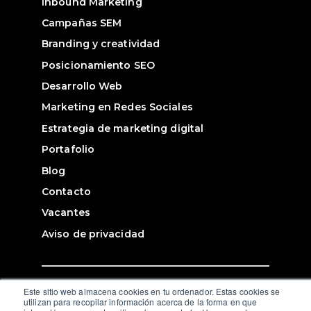
Inbound Marketing
Campañas SEM
Branding y creatividad
Posicionamiento SEO
Desarrollo Web
Marketing en Redes Sociales
Estrategia de marketing digital
Portafolio
Blog
Contacto
Vacantes
Aviso de privacidad
Este sitio web almacena cookies en tu ordenador. Estas cookies se
© 2026. Paragraph. All Rights Reserved.
utilizan para recopilar información acerca de la forma en que