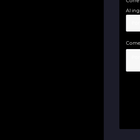
Corre
Al ing
Come