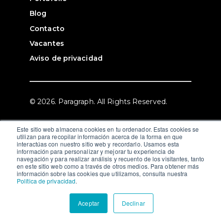
Blog
Contacto
Vacantes
Aviso de privacidad
© 2026. Paragraph. All Rights Reserved.
Este sitio web almacena cookies en tu ordenador. Estas cookies se
utilizan para recopilar información acerca de la forma en que
interactúas con nuestro sitio web y recordarlo. Usamos esta
información para personalizar y mejorar tu experiencia de
navegación y para realizar análisis y recuento de los visitantes, tanto
en este sitio web como a través de otros medios. Para obtener más
información sobre las cookies que utilizamos, consulta nuestra
Política de privacidad
.
Aceptar
Declinar